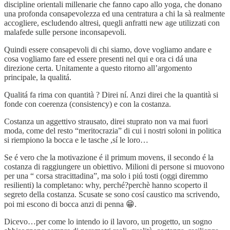
discipline orientali millenarie che fanno capo allo yoga, che donano
una profonda consapevolezza ed una centratura a chi la sà realmente
accogliere, escludendo altresi, quegli anfratti new age utilizzati con
malafede sulle persone inconsapevoli.
Quindi essere consapevoli di chi siamo, dove vogliamo andare e
cosa vogliamo fare ed essere presenti nel qui e ora ci dá una
direzione certa. Unitamente a questo ritorno all’argomento
principale, la qualitá.
Qualitá fa rima con quantità ? Direi ní. Anzi direi che la quantità si
fonde con coerenza (consistency) e con la costanza.
Costanza un aggettivo strausato, direi stuprato non va mai fuori
moda, come del resto “meritocrazia” di cui i nostri soloni in politica
si riempiono la bocca e le tasche ,sí le loro…
Se é vero che la motivazione é il primum movens, il secondo é la
costanza di raggiungere un obiettivo. Milioni di persone si muovono
per una “ corsa stracittadina”, ma solo i piú tosti (oggi diremmo
resilienti) la completano: why, perché?perchè hanno scoperto il
segreto della costanza. Scusate se sono cosí caustico ma scrivendo,
poi mi escono di bocca anzi di penna 😁.
Dicevo…per come lo intendo io il lavoro, un progetto, un sogno