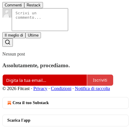
Commenti
Restack
Il meglio di
Ultime
Nessun post
Assolutamente, procediamo.
Iscriviti
© 2026 Fitcast
·
Privacy
∙
Condizioni
∙
Notifica di raccolta
Crea il tuo Substack
Scarica l'app