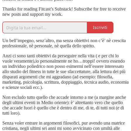
Thanks for reading Fitcast’s Substack! Subscribe for free to receive
new posts and support my work.
Iscriviti
Un bell’impegno, senz’altro, ma senza obiettivi non c’è’ nè crescita
professionale, nè personale, nè quella dello spirito.
Anzi ci sono tanti obiettivi da perseguire nella vita ( e per chi lo
vuole veramente),io personalmente ne ho…troppi! ovvero essendo
un individuo poliedrico non posso esimermi nell’essere interessato
allo studio del fitness in tutte le sue sfaccettature, alla lettura dei più
disparati argomenti che mi aggradano (ad esempio: filosofia,
marketing, psicologia, scrittura, doppiaggio, tecnica audio, economia
e scienze sociali ecc.).
Non escludo tutto quello che accade intorno a me (a margine anche
degli ultimi eventi in Medio oriente): è’ altrettanto vero che quello
che accade fuori è quello che è dentro di me, di te, di tutti noi (e di
tutti loro).
Senza voler entrare in argomenti filosofici, pur avendo una matrice
cristiana, negli ultimi sei anni mi sono avvicinato con umiltà alle