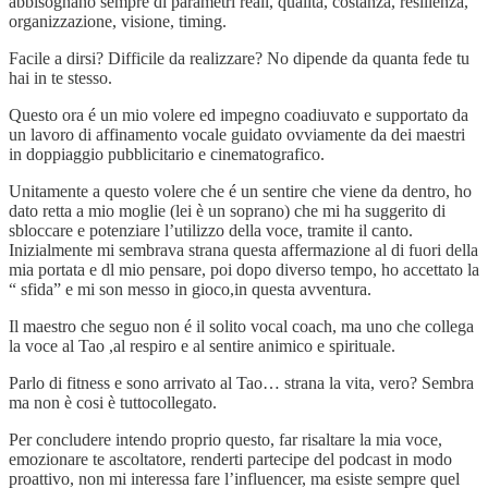
abbisognano sempre di parametri reali, qualità, costanza, resilienza,
organizzazione, visione, timing.
Facile a dirsi? Difficile da realizzare? No dipende da quanta fede tu
hai in te stesso.
Questo ora é un mio volere ed impegno coadiuvato e supportato da
un lavoro di affinamento vocale guidato ovviamente da dei maestri
in doppiaggio pubblicitario e cinematografico.
Unitamente a questo volere che é un sentire che viene da dentro, ho
dato retta a mio moglie (lei è un soprano) che mi ha suggerito di
sbloccare e potenziare l’utilizzo della voce, tramite il canto.
Inizialmente mi sembrava strana questa affermazione al di fuori della
mia portata e dl mio pensare, poi dopo diverso tempo, ho accettato la
“ sfida” e mi son messo in gioco,in questa avventura.
Il maestro che seguo non é il solito vocal coach, ma uno che collega
la voce al Tao ,al respiro e al sentire animico e spirituale.
Parlo di fitness e sono arrivato al Tao… strana la vita, vero? Sembra
ma non è cosi è tuttocollegato.
Per concludere intendo proprio questo, far risaltare la mia voce,
emozionare te ascoltatore, renderti partecipe del podcast in modo
proattivo, non mi interessa fare l’influencer, ma esiste sempre quel